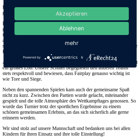
Teamgeist an. Obwohl die Mannschaft am Ende keine vorderen
Plätze erreichen konnte, zeigten unsere Spieler während des
gesamten Turniers großen Einsatz und Zusammenhalt.
Akzeptieren
Besonders bemerkenswert war, dass die Kinder zuvor noch nie
Ablehnen
gemeinsam in einer Mannschaft gespielt hatten. Trotzdem gelang es
ihnen schon nach kurzer Zeit, sich toll aufeinander einzustellen und
als Team zusammenzuwachsen. Auf dem Spielfeld unterstützten sie
mehr
sich gegenseitig, feuerten einander an und gaben bis zum Schluss ihr
Bestes.
Powered by
&
Auch das faire und sportliche Verhalten unserer Mannschaft verdient
ein großes Lob. Unsere Schüler begegneten den anderen Teams
stets respektvoll und bewiesen, dass Fairplay genauso wichtig ist
wie Tore und Siege.
Neben den spannenden Spielen kam auch der gemeinsame Spaß
nicht zu kurz. Zwischen den Partien wurde gelacht, miteinander
gespielt und die tolle Atmosphäre des Wettkampftages genossen. So
wurde das Turnier trotz der sportlichen Ergebnisse zu einem
schönen gemeinsamen Erlebnis, an das sich sicherlich alle gerne
erinnern werden.
Wir sind stolz auf unsere Mannschaft und bedanken uns bei allen
Kindern für ihren Einsatz und ihre tolle Einstellung!