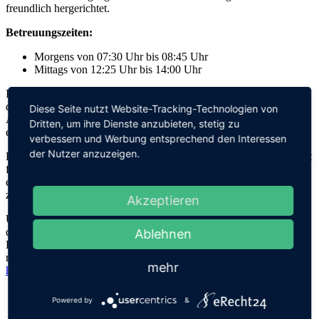
freundlich hergerichtet.
Betreuungszeiten:
Morgens von 07:30 Uhr bis 08:45 Uhr
Mittags von 12:25 Uhr bis 14:00 Uhr
In der VGS wird zudem an 30 Ferientagen eine Ferienbetreuung
durchgeführt. Das Betreuungsteam organisiert in den Ferien
Diese Seite nutzt Website-Tracking-Technologien von
Ausflüge in die nähere Umgebung und bietet den „Ferienkindern“
Dritten, um ihre Dienste anzubieten, stetig zu
ein abwechslungsreiches Programm.
verbessern und Werbung entsprechend den Interessen
der Nutzer anzuzeigen.
Die Anmeldung zur Verlässlichen Grundschule erfolgt über das Amt
für Schulen. Das Anmeldeformular ist im Sekretariat der Schule
erhältlich und steht auch auf der Homepage der Stadt Gaggenau
zum Herunterladen und Ausdrucken bereit.
Akzeptieren
Über den nachfolgenden Link gelangen Sie direkt auf die Übersicht
der städtischen Grundschulen. Bitte wählen Sie zunächst die
Ablehnen
Hebelschule aus und scrollen dann nach unten, dort finden Sie
rechts die Downloads:
mehr
https://www.gaggenau.de/grundschulen.112.htm
Powered by
&