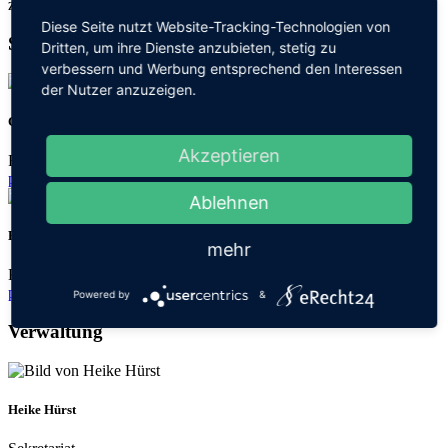
zum Wohle unserer Schülerinnen und Schüler.
Diese Seite nutzt Website-Tracking-Technologien von
Schulleitung
Dritten, um ihre Dienste anzubieten, stetig zu
verbessern und Werbung entsprechend den Interessen
der Nutzer anzuzeigen.
Christine Hillert
Akzeptieren
Rektorin
poststelle@hebelschule-gaggenau.schule.bwl.de
Ablehnen
Bianca Zimmer
mehr
Konrektorin
poststelle@hebelschule-gaggenau.schule.bwl.de
Powered by
&
Verwaltung
Heike Hürst